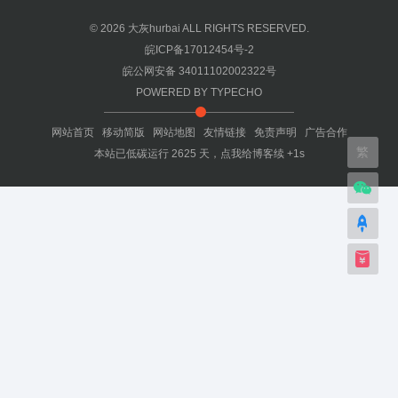
© 2026
大灰hurbai
ALL RIGHTS RESERVED.
皖ICP备17012454号-2
皖公网安备 34011102002322号
POWERED BY
TYPECHO
网站首页
移动简版
网站地图
友情链接
免责声明
广告合作
繁
本站已低碳运行
2625
天，
点我给博客续 +1s