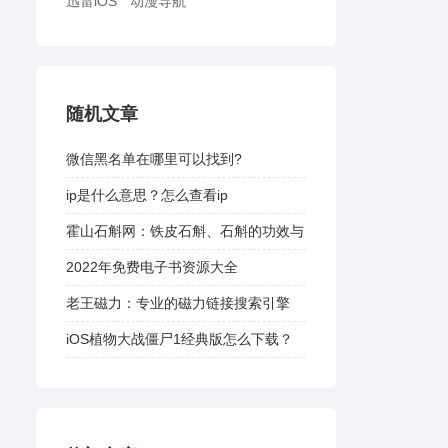
迅雷iOS
动漫导航
随机文章
微信黑名单在哪里可以找到?
ip是什么意思？怎么查看ip
霍山石斛网：铁皮石斛、石斛的功效与
作用、专业的石斛百科网站
2022年免费电子书资源大全
老王磁力：专业的磁力链接搜索引擎
iOS植物大战僵尸1经典版怎么下载？
附方法