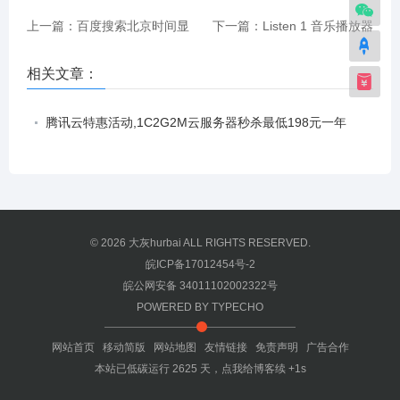
上一篇：百度搜索北京时间显
下一篇：Listen 1 音乐播放器
示的时间怎么修改？百度时间
畅听全网音乐
相关文章：
显示北京时间修改教程
腾讯云特惠活动,1C2G2M云服务器秒杀最低198元一年
© 2026
大灰hurbai
ALL RIGHTS RESERVED.
皖ICP备17012454号-2
皖公网安备 34011102002322号
POWERED BY
TYPECHO
网站首页
移动简版
网站地图
友情链接
免责声明
广告合作
本站已低碳运行
2625
天，
点我给博客续 +1s