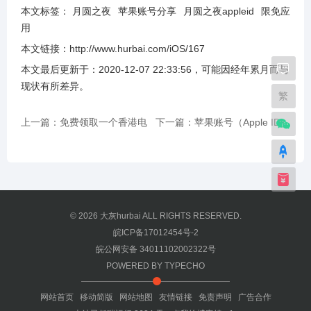
本文标签：
月圆之夜
苹果账号分享
月圆之夜appleid
限免应
用
本文链接：
http://www.hurbai.com/iOS/167
本文最后更新于：
2020-12-07 22:33:56
，可能因经年累月而与
现状有所差异
。
繁
上一篇：免费领取一个香港电
下一篇：苹果账号（Apple ID）
话号码
修改邮箱的方法
© 2026
大灰hurbai
ALL RIGHTS RESERVED.
皖ICP备17012454号-2
皖公网安备 34011102002322号
POWERED BY
TYPECHO
网站首页
移动简版
网站地图
友情链接
免责声明
广告合作