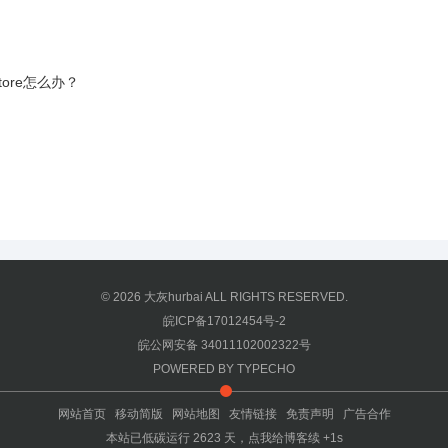
tore怎么办？
© 2026
大灰hurbai
ALL RIGHTS RESERVED.
皖ICP备17012454号-2
皖公网安备 34011102002322号
POWERED BY
TYPECHO
网站首页
移动简版
网站地图
友情链接
免责声明
广告合作
本站已低碳运行
2623
天，
点我给博客续 +1s