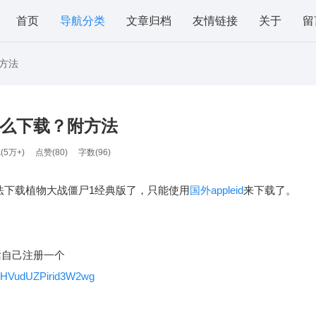
首页
导航分类
文章归档
友情链接
关于
留
附方法
怎么下载？附方法
(5万+)
点赞(
80
)
字数(96)
e 已经无法下载植物大战僵尸1经典版了，只能使用
国外appleid
来下载了。
的话自己注册一个
6voHVudUZPirid3W2wg