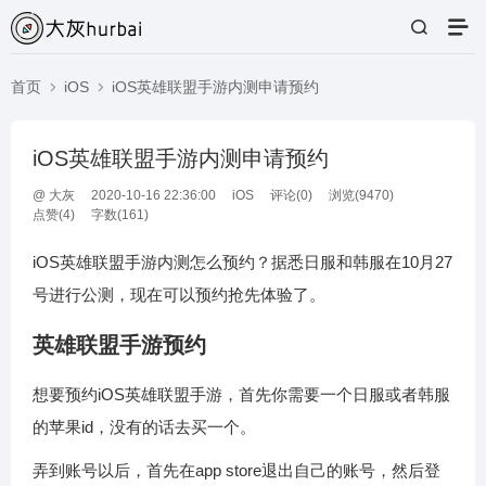
首页
iOS
iOS英雄联盟手游内测申请预约
iOS英雄联盟手游内测申请预约
@
大灰
2020-10-16 22:36:00
iOS
评论(
0
)
浏览(9470)
点赞(
4
)
字数(161)
iOS英雄联盟手游内测怎么预约？据悉日服和韩服在10月27
号进行公测，现在可以预约抢先体验了。
英雄联盟手游预约
想要预约iOS英雄联盟手游，首先你需要一个日服或者韩服
的苹果id，没有的话去买一个。
弄到账号以后，首先在app store退出自己的账号，然后登