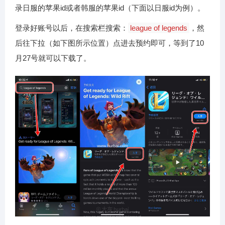
录日服的苹果id或者韩服的苹果id（下面以日服id为例）。
登录好账号以后，在搜索栏搜索：
league of legends
，然
后往下拉（如下图所示位置）点进去预约即可，等到了10
月27号就可以下载了。