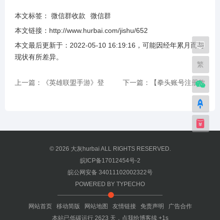
本文标签：
微信群收款
微信群
本文链接：
http://www.hurbai.com/jishu/652
本文最后更新于：
2022-05-10 16:19:16
，可能因经年累月而与
现状有所差异
。
繁
上一篇：《英雄联盟手游》登
下一篇：【拳头账号注册教
录显示100005怎么办？登录显
程】拳头官网账号注册_如何注
示100005解决方法
册 Riot Game 帐号?
© 2026
大灰hurbai
ALL RIGHTS RESERVED.
皖ICP备17012454号-2
皖公网安备 34011102002322号
POWERED BY
TYPECHO
网站首页
移动简版
网站地图
友情链接
免责声明
广告合作
本站已低碳运行
2623
天，
点我给博客续 +1s