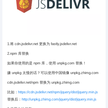
1.将 cdn.jsdelivr.net 更换为 fastly.jsdelivr.net
2.npm 库替换
如果你使用的是 npm 库，使用 unpkg.com 替换！
嫌 unpkg 太慢的话？可以使用中国镜像 unpkg.zhimg.com
cdn.jsdelivr.net/npm 替换为 unpkg.zhimg.com
比如：
https://cdn.jsdelivr.net/npm/jquery/dist/jquery.min.js
替换后：
http://unpkg.zhimg.com/jquery/dist/jquery.min.js