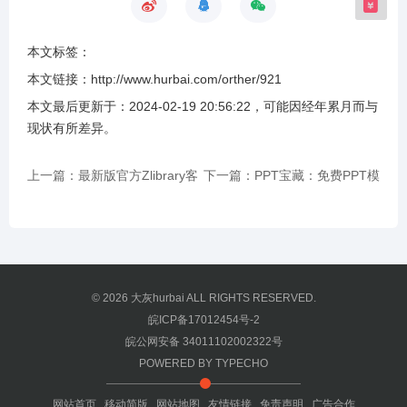
本文标签：
本文链接：
http://www.hurbai.com/orther/921
本文最后更新于：
2024-02-19 20:56:22
，可能因经年累月而与
现状有所差异
。
上一篇：最新版官方Zlibrary客
下一篇：PPT宝藏：免费PPT模
户端下载 支持Windows、
板下载
macOS、Android
© 2026
大灰hurbai
ALL RIGHTS RESERVED.
皖ICP备17012454号-2
皖公网安备 34011102002322号
POWERED BY
TYPECHO
网站首页
移动简版
网站地图
友情链接
免责声明
广告合作