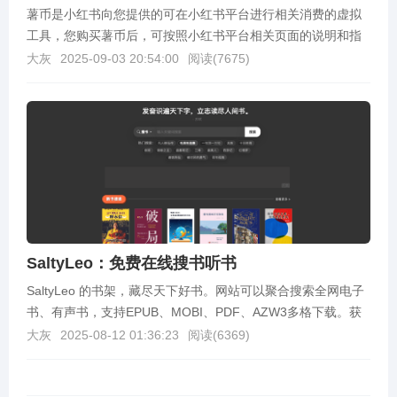
薯币是小红书向您提供的可在小红书平台进行相关消费的虚拟
工具，您购买薯币后，可按照小红书平台相关页面的说明和指
引使用、获得虚拟礼物、薯条服务等小红书平台上的虚拟产...
大灰
2025-09-03 20:54:00
阅读(
7675
)
SaltyLeo：免费在线搜书听书
SaltyLeo 的书架，藏尽天下好书。网站可以聚合搜索全网电子
书、有声书，支持EPUB、MOBI、PDF、AZW3多格下载。获
取网址SaltyLeo 的书架：...
大灰
2025-08-12 01:36:23
阅读(
6369
)