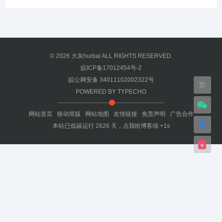
© 2026
大灰hurbai
ALL RIGHTS RESERVED.
皖ICP备17012454号-2
皖公网安备 34011102002322号
繁
POWERED BY
TYPECHO
网站首页
移动简版
网站地图
友情链接
免责声明
广告合作
本站已低碳运行
2626
天，
点我给博客续 +1s