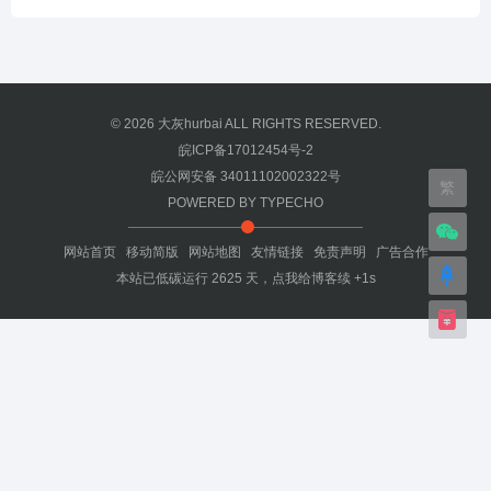
© 2026
大灰hurbai
ALL RIGHTS RESERVED.
皖ICP备17012454号-2
皖公网安备 34011102002322号
繁
POWERED BY
TYPECHO
网站首页
移动简版
网站地图
友情链接
免责声明
广告合作
本站已低碳运行
2625
天，
点我给博客续 +1s