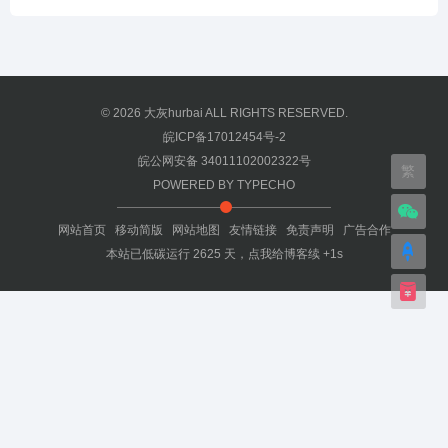
© 2026
大灰hurbai
ALL RIGHTS RESERVED.
皖ICP备17012454号-2
皖公网安备 34011102002322号
繁
POWERED BY
TYPECHO
网站首页
移动简版
网站地图
友情链接
免责声明
广告合作
本站已低碳运行
2625
天，
点我给博客续 +1s