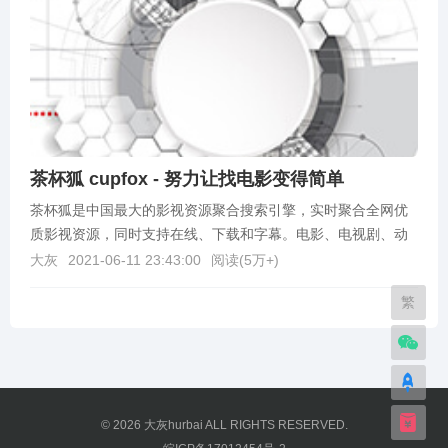
茶杯狐 cupfox - 努力让找电影变得简单
茶杯狐是中国最大的影视资源聚合搜索引擎，实时聚合全网优
质影视资源，同时支持在线、下载和字幕。电影、电视剧、动
漫、综艺应有尽有。茶杯狐：https://www.c...
大灰
2021-06-11 23:43:00
阅读(
5万+
)
繁
© 2026
大灰hurbai
ALL RIGHTS RESERVED.