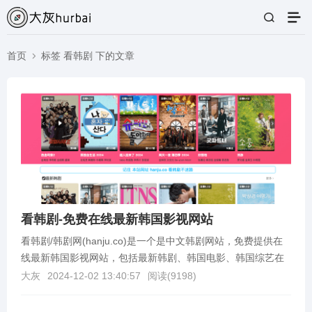
首页
标签 看韩剧 下的文章
看韩剧-免费在线最新韩国影视网站
看韩剧/韩剧网(hanju.co)是一个是中文韩剧网站，免费提供在
线最新韩国影视网站，包括最新韩剧、韩国电影、韩国综艺在
线观看、韩剧排行榜等等，免注册即可在线观...
大灰
2024-12-02 13:40:57
阅读(
9198
)