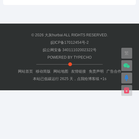
© 2026
大灰hurbai
ALL RIGHTS RESERVED.
皖ICP备17012454号-2
皖公网安备 34011102002322号
繁
POWERED BY
TYPECHO
网站首页
移动简版
网站地图
友情链接
免责声明
广告合作
本站已低碳运行
2625
天，
点我给博客续 +1s