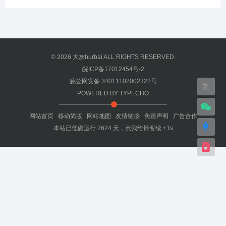
© 2026
大灰hurbai
ALL RIGHTS RESERVED.
皖ICP备17012454号-2
皖公网安备 34011102002322号
繁
POWERED BY
TYPECHO
网站首页
移动简版
网站地图
友情链接
免责声明
广告合作
本站已低碳运行
2624
天，
点我给博客续 +1s