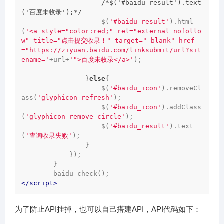
/*$('#baidu_result').text
('百度未收录');*/
                    $(
'#baidu_result'
).html
(
'<a style="color:red;" rel="external nofollo
w" title="点击提交收录！" target="_blank" href
="https://ziyuan.baidu.com/linksubmit/url?sit
ename='
+url+
'">百度未收录</a>'
);

                }
else
{

                    $(
'#baidu_icon'
).removeCl
ass(
'glyphicon-refresh'
);

                    $(
'#baidu_icon'
).addClass
(
'glyphicon-remove-circle'
);

                    $(
'#baidu_result'
).text
(
'查询收录失败'
);

                }

            });

        }

</
script
>
为了防止API挂掉，也可以自己搭建API，API代码如下：