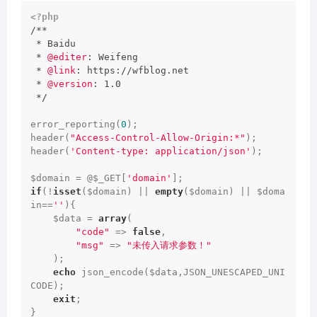
<?php
/**

 * Baidu

 * 
@editer
: Weifeng

 * 
@link
: https://wfblog.net

 * 
@version
: 1.0

 */
error_reporting(
0
);

header(
"Access-Control-Allow-Origin:*"
);

header(
'Content-type: application/json'
);

$domain = @$_GET[
'domain'
if
(!
isset
($domain) || 
empty
($domain) || $doma
in==
''
){

    $data = 
array
(

"code"
 => 
false
,

"msg"
 => 
"未传入请求参数！"
    );

echo
 json_encode($data,JSON_UNESCAPED_UNI
CODE);

exit
;
