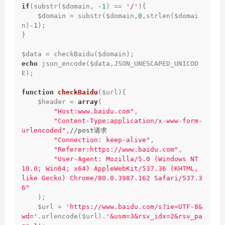
if
(substr($domain, 
-1
) == 
'/'
){

    $domain = substr($domain,
0
,strlen($domai
n)
-1
);

}

echo
 json_encode($data,JSON_UNESCAPED_UNICOD
E);

function
checkBaidu
($url)
{

    $header = 
array
(

"Host:www.baidu.com"
,

"Content-Type:application/x-www-form-
urlencoded"
,
//post请求
"Connection: keep-alive"
,

"Referer:https://www.baidu.com"
,

"User-Agent: Mozilla/5.0 (Windows NT 
10.0; Win64; x64) AppleWebKit/537.36 (KHTML, 
like Gecko) Chrome/80.0.3987.162 Safari/537.3
6"
    );

    $url = 
'https://www.baidu.com/s?ie=UTF-8&
wd='
.urlencode($url).
'&usm=3&rsv_idx=2&rsv_pa