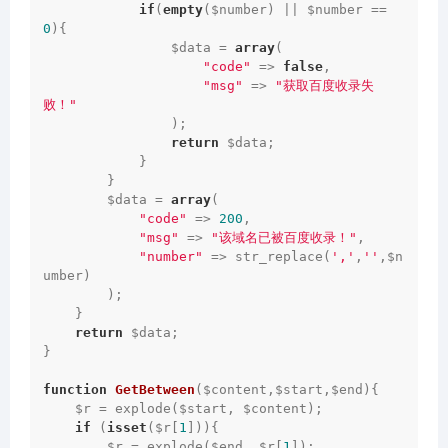
if
(
empty
($number) || $number == 
0
){

                $data = 
array
(

"code"
 => 
false
,

"msg"
 => 
"获取百度收录失
败！"
                );

return
 $data;

            }

        }

        $data = 
array
(

"code"
 => 
200
,

"msg"
 => 
"该域名已被百度收录！"
,

"number"
 => str_replace(
','
,
''
,$n
umber)

        );

    }

return
 $data;

}

function
GetBetween
($content,$start,$end)
{

    $r = explode($start, $content);

if
 (
isset
($r[
1
])){

        $r = explode($end, $r[
1
]);
