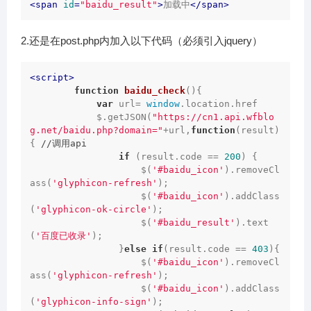
<
span
id
=
"baidu_result"
>
加载中
</
span
>
2.还是在post.php内加入以下代码（必须引入jquery）
<
script
>
function
baidu_check
(
)
{

var
 url= 
window
.location.href

            $.getJSON(
"https://cn1.api.wfblo
g.net/baidu.php?domain="
+url,
function
(
result
)
{ 
//调用api
if
 (result.code == 
200
) {

                    $(
'#baidu_icon'
).removeCl
ass(
'glyphicon-refresh'
);

                    $(
'#baidu_icon'
).addClass
(
'glyphicon-ok-circle'
);

                    $(
'#baidu_result'
).text
(
'百度已收录'
);

                }
else
if
(result.code == 
403
){

                    $(
'#baidu_icon'
).removeCl
ass(
'glyphicon-refresh'
);

                    $(
'#baidu_icon'
).addClass
(
'glyphicon-info-sign'
);
