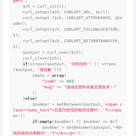
ge=1'
;

    $ch = curl_init();

    curl_setopt($ch, CURLOPT_URL, $url);

    curl_setopt ($ch, CURLOPT_HTTPHEADER, $he
ader);

    curl_setopt($ch, CURLOPT_FOLLOWLOCATION,
1
);

    curl_setopt($ch, CURLOPT_RETURNTRANSFER, 
1
);

    $output = curl_exec($ch);

    curl_close($ch);

if
(strpos($output, 
'没有找到'
) || strpos
($output, 
'很抱歉'
)){

        $data = 
array
(

"code"
 => 
403
,

"msg"
 => 
"该域名暂时未被百度收录！"
        );

    }
else
{

        $number = GetBetween($output,
'<span c
lass="nums_text">百度为您找到相关结果约'
,
'个</spa
n>'
);

if
(
empty
($number) || $number == 
0
){

            $number = GetBetween($output,
'<b>
找到相关结果数约'
,
'个</b></p>'
);
