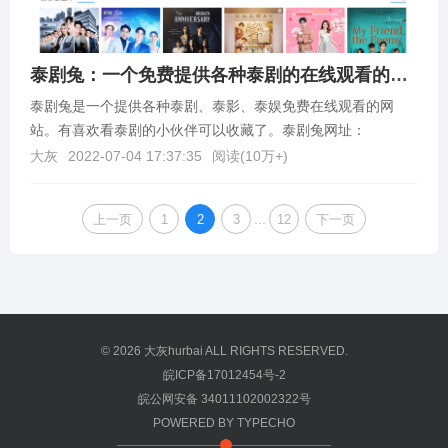
泰剧兔：一个免费提供各种泰剧的在线观看的网站
泰剧兔是一个提供各种泰剧、泰影、泰娱免费在线观看的网
站。有喜欢看泰剧的小伙伴可以收藏了。泰剧兔网址：
https://www.taijuaa.com/
大灰
2022-07-04 17:37:35
阅读(
10万+
)
...
上一页
1
2
3
12
下一页
© 2026
大灰hurbai
ALL RIGHTS RESERVED.
皖ICP备17012454号-2
皖公网安备 34011102002322号
POWERED BY
TYPECHO