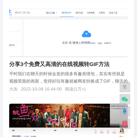
分享3个免费又高清的在线视频转GIF方法
平时我们在聊天的时候会发的很多有趣表情包，其实有些就是
视频里面的画面，觉得好玩有趣就被网友转换成了GIF，聊天的
繁
时候就可以用这些表情包来代表当时的心情。如何将视...
大灰
2022-10-08 16:44:00
阅读(
1万+
)