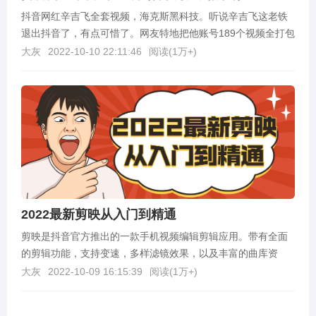
抖音网红辛吉飞全套视频，海克斯黑科技。听说辛吉飞这老铁
退出抖音了，有点可惜了。网友特地把他账号189个视频全打包
下载下来，弄网盘了，想看的自行下载。下载链接：h...
大灰
2022-10-10 22:11:46
阅读(
1万+
)
2022最新剪映从入门到精通
剪映是抖音官方推出的一款手机视频编辑剪辑应用。带有全面
的剪辑功能，支持变速，多样滤镜效果，以及丰富的曲库资
源。软件发布的系统平台有 IOS 版和 Android...
大灰
2022-10-09 16:15:39
阅读(
1万+
)