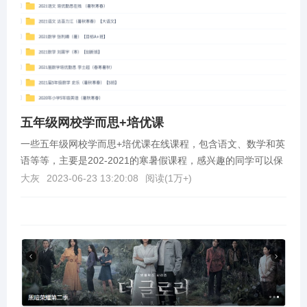
五年级网校学而思+培优课
一些五年级网校学而思+培优课在线课程，包含语文、数学和英
语等等，主要是202-2021的寒暑假课程，感兴趣的同学可以保
存学习，百度网盘资源。获取资源百度网盘：h...
大灰
2023-06-23 13:20:08
阅读(
1万+
)