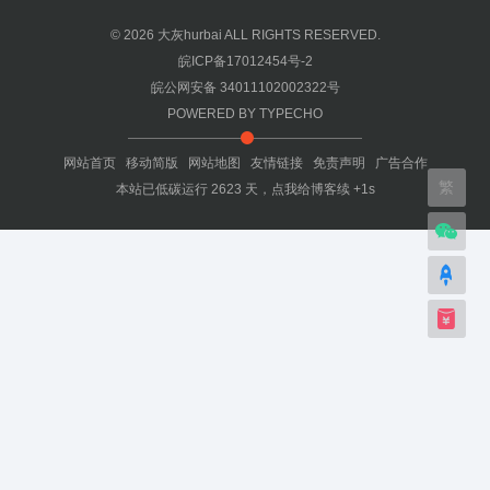
© 2026
大灰hurbai
ALL RIGHTS RESERVED.
皖ICP备17012454号-2
皖公网安备 34011102002322号
POWERED BY
TYPECHO
网站首页
移动简版
网站地图
友情链接
免责声明
广告合作
繁
本站已低碳运行
2623
天，
点我给博客续 +1s