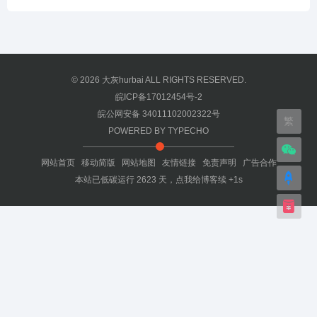
© 2026
大灰hurbai
ALL RIGHTS RESERVED.
皖ICP备17012454号-2
皖公网安备 34011102002322号
繁
POWERED BY
TYPECHO
网站首页
移动简版
网站地图
友情链接
免责声明
广告合作
本站已低碳运行
2623
天，
点我给博客续 +1s