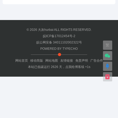
© 2026
大灰hurbai
ALL RIGHTS RESERVED.
皖ICP备17012454号-2
皖公网安备 34011102002322号
繁
POWERED BY
TYPECHO
网站首页
移动简版
网站地图
友情链接
免责声明
广告合作
本站已低碳运行
2626
天，
点我给博客续 +1s