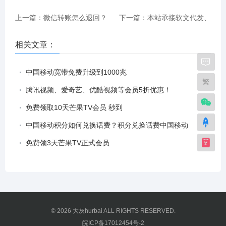
上一篇：微信转账怎么退回？
下一篇：本站承接软文代发、
微信转账退回方法
软文发布、软文推广等服务
相关文章：
中国移动宽带免费升级到1000兆
繁
腾讯视频、爱奇艺、优酷视频等会员5折优惠！
免费领取10天芒果TV会员 秒到
中国移动积分如何兑换话费？积分兑换话费中国移动
免费领3天芒果TV正式会员
© 2026
大灰hurbai
ALL RIGHTS RESERVED.
皖ICP备17012454号-2