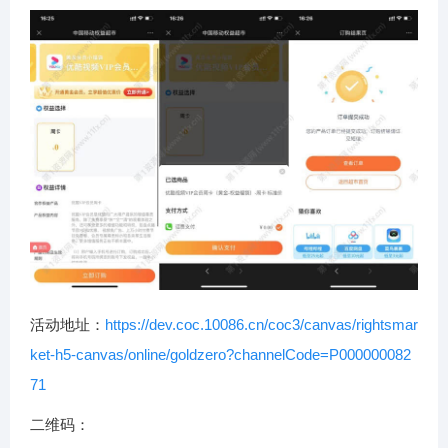
活动地址：
https://dev.coc.10086.cn/coc3/canvas/rightsmar
ket-h5-canvas/online/goldzero?channelCode=P000000082
71
二维码：