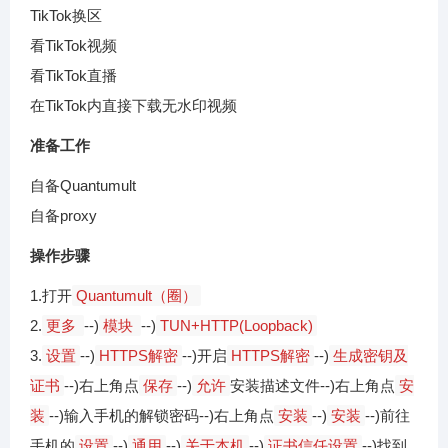
TikTok换区
看TikTok视频
看TikTok直播
在TikTok内直接下载无水印视频
准备工作
自备Quantumult
自备proxy
操作步骤
1.打开
Quantumult（圈）
2.
更多
--)
模块
--)
TUN+HTTP(Loopback)
3.
设置
--)
HTTPS解密
--)开启
HTTPS解密
--)
生成密钥及
证书
--)右上角点
保存
--)
允许
安装描述文件--)右上角点
安
装
--)输入手机的解锁密码--)右上角点
安装
--)
安装
--)前往
手机的
设置
--)
通用
--)
关于本机
--)
证书信任设置
--)找到