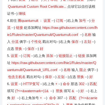
Quantumult Custom Root Certificate...
点绿它以信任该根
证书--)
继续
4.前往
圈quantumult
：
设置
--)
订阅
--)右上角
加号
--)
分
流
--)
链接
处添加网址
https://raw.githubusercontent.com/lh
ie1/Rules/master/Quantumult/Quantumult.conf
--)
名称
输
入
分流
俩字--)
个性化
戳出对勾--)右上角
保存
--)
左划
--)
点选
替换
--)
保存
--)
好
5.
设置
--)
订阅
--)右上角
添加
--)
链接阻止
--)
链接
添加网
址
https://raw.githubusercontent.com/lhie1/Rules/master/Q
uantumult/Quantumult_URL.conf
--)
名称
输入
阻止
俩字--)
包含主机名
戳出对勾--)
保存
--)
左划
--)点选
替换
--)
好
6.
设置
--)
HTTP复写
--)右上角
+
--)
命令
那选
302
--)
匹配
填写
(?<=&watermark=)1&
--)
替换
填写
&
--)
好
--) 右上
角
好
--) 右上角加号
+
--)
命令
307 --)
匹配
(?<=&carrie
r_region=|&sys_region=)CN(?=.*)
--)
替换
改为你想看的