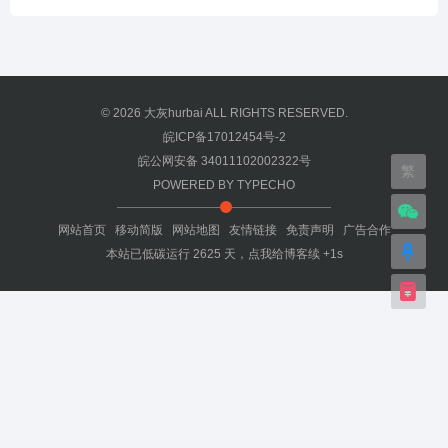
© 2026
大灰hurbai
ALL RIGHTS RESERVED.
皖ICP备17012454号-2
皖公网安备 34011102002322号
繁
POWERED BY
TYPECHO
网站首页
移动简版
网站地图
友情链接
免责声明
广告合作
本站已低碳运行
2625
天，
点我给博客续 +1s