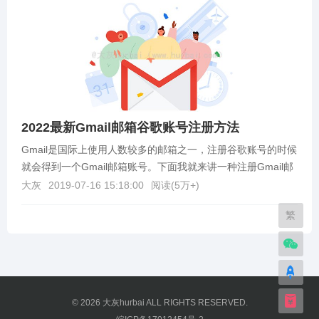
2022最新Gmail邮箱谷歌账号注册方法
Gmail是国际上使用人数较多的邮箱之一，注册谷歌账号的时候
就会得到一个Gmail邮箱账号。下面我就来讲一种注册Gmail邮
箱账号的方法。谷歌邮箱注册教程1.首...
大灰
2019-07-16 15:18:00
阅读(
5万+
)
繁
© 2026
大灰hurbai
ALL RIGHTS RESERVED.