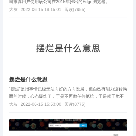
司推荐用户使用该公司在2015年推出的Edge浏览器。
大灰
2022-06-15 18:15:01
阅读(
7955
)
摆烂是什么意思
“摆烂”是指事情已经无法向好的方向发展，但自己有能力逆转局
面的时候，心态爆炸了，于是不再做任何抵抗，于是就干脆不
再采取措施加以控制而是任由其往坏的方向继续发展下...
大灰
2022-06-15 15:53:00
阅读(
8775
)