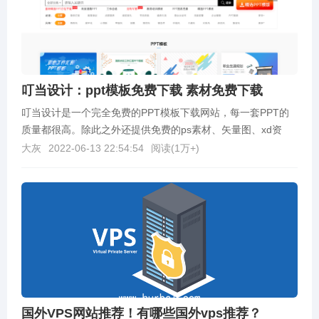
叮当设计：ppt模板免费下载 素材免费下载
叮当设计是一个完全免费的PPT模板下载网站，每一套PPT的
质量都很高。除此之外还提供免费的ps素材、矢量图、xd资
源、海报、图标、字体等，资源非常良心。网址：h...
大灰
2022-06-13 22:54:54
阅读(
1万+
)
国外VPS网站推荐！有哪些国外vps推荐？