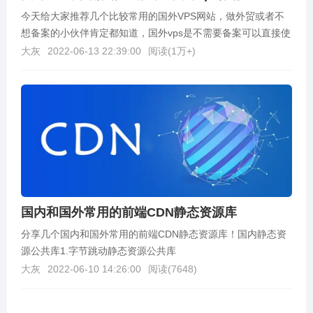
今天给大家推荐几个比较常用的国外VPS网站，做外贸或者不
想备案的小伙伴肯定都知道，国外vps是不需要备案可以直接使
用的，不像购买国内的服务器还需要先备案然后才能...
大灰
2022-06-13 22:39:00
阅读(
1万+
)
国内和国外常用的前端CDN静态资源库
分享几个国内和国外常用的前端CDN静态资源库！国内静态资
源公共库1.字节跳动静态资源公共库
http://cdn.bytedance.com/2.七牛静态资源库h...
大灰
2022-06-10 14:26:00
阅读(
7648
)