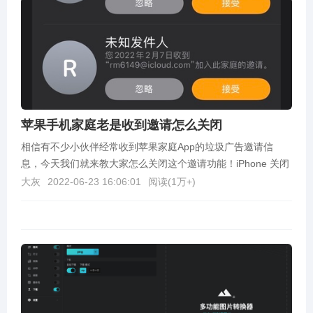
苹果手机家庭老是收到邀请怎么关闭
相信有不少小伙伴经常收到苹果家庭App的垃圾广告邀请信
息，今天我们就来教大家怎么关闭这个邀请功能！iPhone 关闭
家庭邀请1.首先我们打开手机「设置」，进入设...
大灰
2022-06-23 16:06:01
阅读(
1万+
)