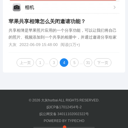
苹果共享相簿怎么关闭邀请功能？
共享相簿是苹果照片应用的一个分享功能，可以让我们将自己
的照片、视频添加到一个共享的相册中，并通过邀请分享给家
人或朋友，但是有时候这个消息却会被人利用来发送广告或...
大灰
2022-06-09 15:48:00
阅读(
1万+
)
...
...
上一页
1
3
4
5
31
下一页
© 2026
大灰hurbai
ALL RIGHTS RESERVED.
皖ICP备17012454号-2
皖公网安备 34011102002322号
POWERED BY
TYPECHO