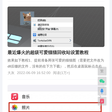
最近爆火的超级可爱猫猫回收站设置教程
效果如下教程1、提前准备两张可爱的猫猫图（需要把文件改为
dll后缀的文件，没有的在下方下载），然后在桌面鼠标点击右
繁
键，选择【个性化】!2、点击【主题】3、右边页...
大灰
2022-06-09 16:52:00
阅读(
1万+
)