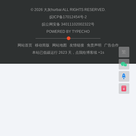
© 2026
大灰hurbai
ALL RIGHTS RESERVED.
皖ICP备17012454号-2
皖公网安备 34011102002322号
POWERED BY
TYPECHO
网站首页
移动简版
网站地图
友情链接
免责声明
广告合作
繁
本站已低碳运行
2623
天，
点我给博客续 +1s