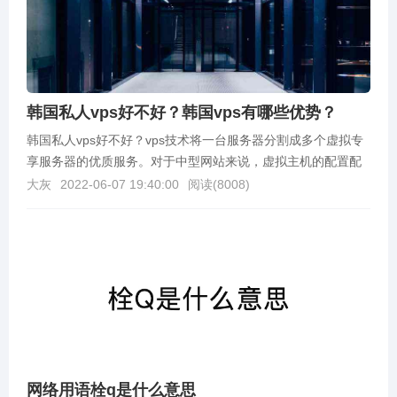
韩国私人vps好不好？韩国vps有哪些优势？
韩国私人vps好不好？vps技术将一台服务器分割成多个虚拟专
享服务器的优质服务。对于中型网站来说，虚拟主机的配置配
置已经太够用的了，而 vps 既有虚拟主机不具...
大灰
2022-06-07 19:40:00
阅读(
8008
)
网络用语栓q是什么意思