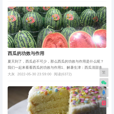
西瓜的功效与作用
夏天到了，西瓜必不可少，那么西瓜的功效与作用是什么呢？
我们一起来看看西瓜的功效与作用1、解暑生津：西瓜清甜多
繁
汁、口感爽脆，可以生食也可以榨汁，是纯天然的饮品，富...
大灰
2022-05-30 23:59:00
阅读(
6372
)