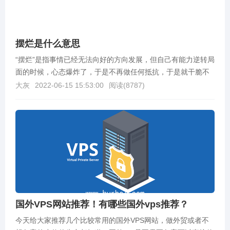
摆烂是什么意思
“摆烂”是指事情已经无法向好的方向发展，但自己有能力逆转局
面的时候，心态爆炸了，于是不再做任何抵抗，于是就干脆不
再采取措施加以控制而是任由其往坏的方向继续发展下...
大灰
2022-06-15 15:53:00
阅读(
8787
)
国外VPS网站推荐！有哪些国外vps推荐？
今天给大家推荐几个比较常用的国外VPS网站，做外贸或者不