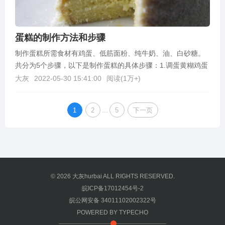
蛋糕的制作方法和步骤
制作蛋糕所需食材有鸡蛋、低筋面粉、纯牛奶、油、白砂糖。
共分为5个步骤，以下是制作蛋糕的具体步骤：1.调蛋黄糊鸡蛋
蛋清、蛋黄分离，各自放到无油无水的容器中，蛋黄里...
大灰
2022-05-30 15:41:00
阅读(
1万+
)
...
1
2
5
下一页
© 2026
大灰hurbai
ALL RIGHTS RESERVED.
皖ICP备17012454号-2
皖公网安备 34011102002322号
POWERED BY
TYPECHO