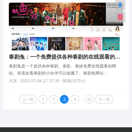
泰剧兔：一个免费提供各种泰剧的在线观看的网站
泰剧兔是一个提供各种泰剧、泰影、泰娱免费在线观看的网
站。有喜欢看泰剧的小伙伴可以收藏了。泰剧兔网址：
https://www.taijuaa.com/
大灰
2022-07-04 17:37:35
阅读(
10万+
)
...
上一页
1
2
3
4
31
下一页