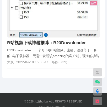
B站视频下载神器推荐：B23Downloader
B23Downloader，一个可下载B站视频、直播、漫画等于一身
的B站下载神器，无意中发现该amazing的客户端，现有的功能
自我感觉良好。使用方法粘贴B站链...
大灰
2022-04-18 15:38:47
阅读(
6739
)
繁
© 2026
大灰hurbai
ALL RIGHTS RESERVED.