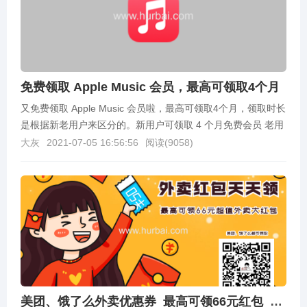
免费领取 Apple Music 会员，最高可领取4个月
又免费领取 Apple Music 会员啦，最高可领取4个月，领取时长
是根据新老用户来区分的。新用户可领取 4 个月免费会员 老用
户可领取 1 个月免费会员有两...
大灰
2021-07-05 16:56:56
阅读(
9058
)
美团、饿了么外卖优惠券_最高可领66元红包_每天可领