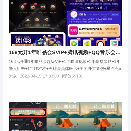
168元开1年唯品会SVIP+腾讯视频+QQ音乐会员等
168元开通1年唯品会超级VIP+1年腾讯视频+1年豪华绿钻+1年
懒人听书+1年埋堆堆+黑鲸会员体验卡+美团外卖券包+星巴克5
元券，还是非常划算的。注意下：除了...
大灰
2022-04-15 17:33:00
阅读(
6913
)