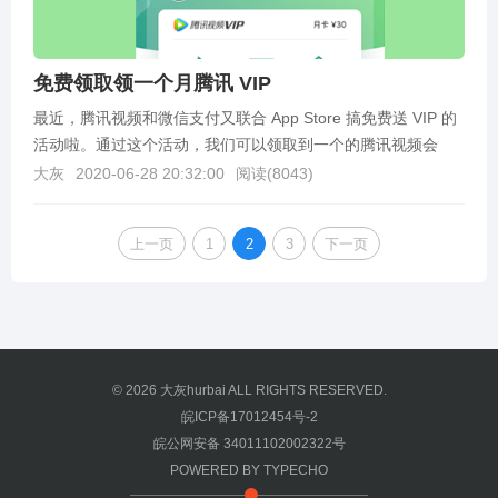
免费领取领一个月腾讯 VIP
最近，腾讯视频和微信支付又联合 App Store 搞免费送 VIP 的
活动啦。通过这个活动，我们可以领取到一个的腾讯视频会
员。千万别错过！！！只需符合以下条件...
大灰
2020-06-28 20:32:00
阅读(
8043
)
上一页
1
2
3
下一页
© 2026
大灰hurbai
ALL RIGHTS RESERVED.
皖ICP备17012454号-2
皖公网安备 34011102002322号
POWERED BY
TYPECHO