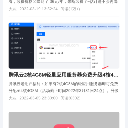
看，续费价格又降到了 36元/年，果断续费了~估计是不会再降
价了，目前也不清楚会不会再次涨到 ...
大灰
2022-03-19 13:52:24
阅读(
1万+
)
腾讯云2核4G8M轻量应用服务器免费升级4核4G8M带宽
腾讯云老用户福利：如果有2核4G8M的轻应用服务器即可免费
升配至4核4G8M（活动截止时间2022年3月31日24点）。升级
方法：登录自己的腾讯云服务器后台（h...
大灰
2022-03-05 23:30:00
阅读(
6392
)